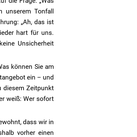
uf die Frage: „Was
n unserem Tonfall
rung: „Ah, das ist
ieder hart für uns.
keine Unsicherheit
„Was können Sie am
ttangebot ein – und
u diesem Zeitpunkt
r weiß: Wer sofort
ewohnt, dass wir in
halb vorher einen