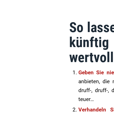
So lass
künfti
wertvoll
Geben Sie nie
anbieten, die
druff-, druff-
teuer…
Verhandeln S