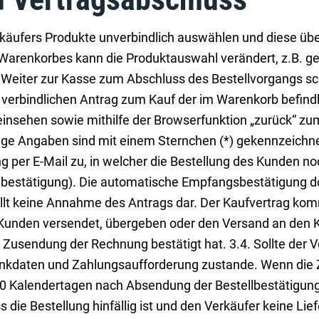
äufers Produkte unverbindlich auswählen und diese über
arenkorbes kann die Produktauswahl verändert, z.B. g
 Weiter zur Kasse zum Abschluss des Bestellvorgangs schr
en verbindlichen Antrag zum Kauf der im Warenkorb befin
 einsehen sowie mithilfe der Browserfunktion „zurück“ 
e Angaben sind mit einem Sternchen (*) gekennzeichnet
per E-Mail zu, in welcher die Bestellung des Kunden no
lbestätigung). Die automatische Empfangsbestätigung dok
llt keine Annahme des Antrags dar. Der Kaufvertrag kom
n Kunden versendet, übergeben oder den Versand an den K
r Zusendung der Rechnung bestätigt hat. 3.4. Sollte der
ankdaten und Zahlungsaufforderung zustande. Wenn die Za
10 Kalendertagen nach Absendung der Bestellbestätigung 
ie Bestellung hinfällig ist und den Verkäufer keine Liefer